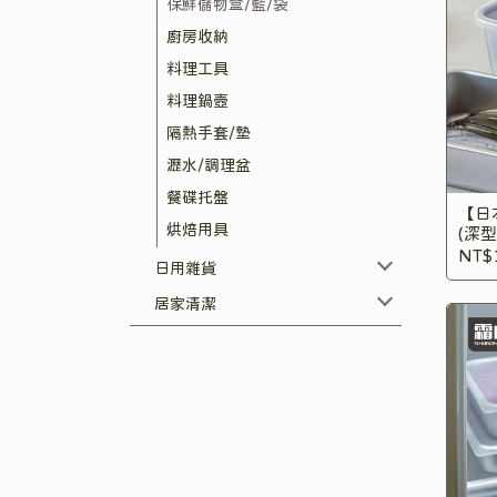
保鮮儲物盒/籃/袋
廚房收納
料理工具
料理鍋壼
隔熱手套/墊
瀝水/調理盆
餐碟托盤
【日
烘焙用具
(深型
NT$
日用雜貨
居家清潔