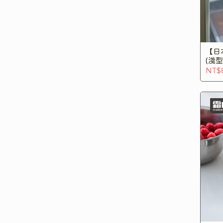
【日
(淺型
NT$