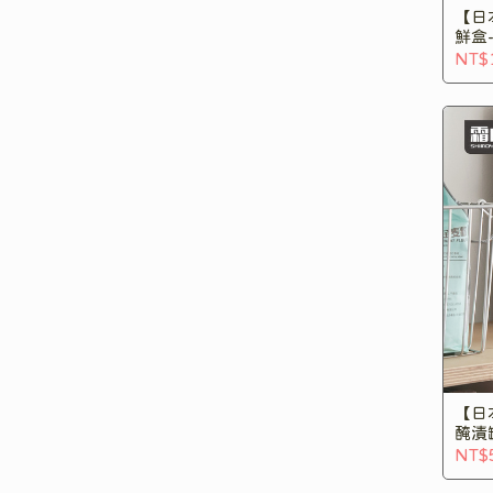
【日
鮮盒-
NT$
【日
醃漬
NT$