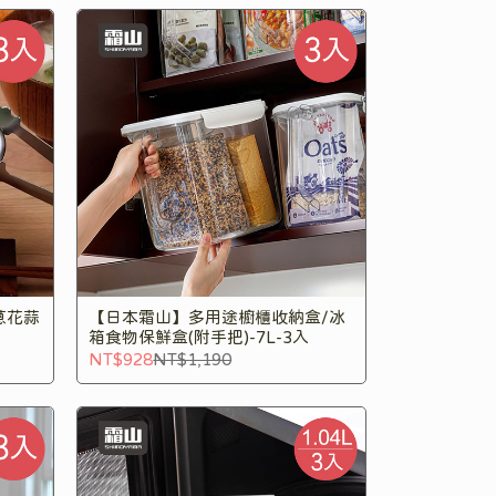
蔥花蒜
【日本霜山】多用途櫥櫃收納盒/冰
箱食物保鮮盒(附手把)-7L-3入
NT$928
NT$1,190