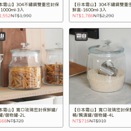
本霜山】304不鏽鋼雙重密封保
【日本霜山】304不鏽鋼雙重
1000ml-3入
鮮盒-1600ml-3入
1,552
NT$1,990
NT$1,786
NT$2,290
本霜山】寬口玻璃密封保鮮罐/
【日本霜山】寬口玻璃密封保
罐/儲物罐-2L
桶/醃漬罐/儲物罐-4L
568
NT$729
NT$716
NT$919