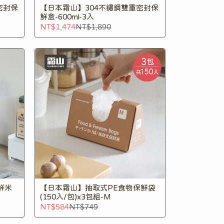
密封保
【日本霜山】304不鏽鋼雙重密封保
鮮盒-600ml-3入
NT$1,474
NT$1,890
鮮米
【日本霜山】抽取式PE食物保鮮袋
(150入/包)x3包組-M
NT$584
NT$749