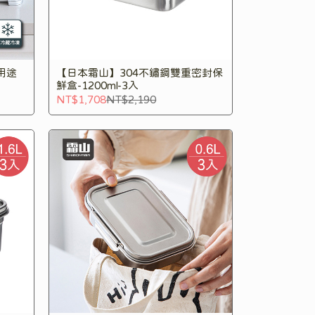
用途
【日本霜山】304不鏽鋼雙重密封保
鮮盒-1200ml-3入
NT$1,708
NT$2,190