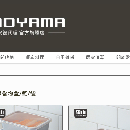
間收納
餐廚料理
日用雜貨
居家清潔
關於霜
鮮儲物盒/籃/袋