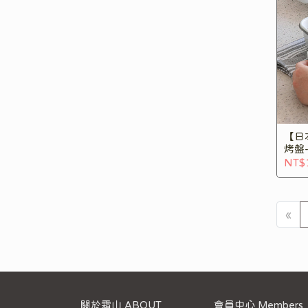
【日
烤盤-
NT$
«
關於霜山 ABOUT
會員中心 Members