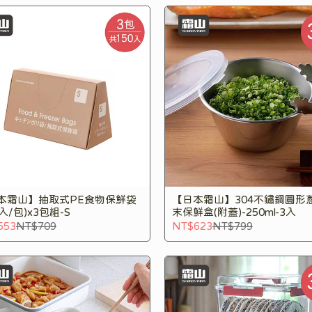
本霜山】抽取式PE食物保鮮袋
【日本霜山】304不鏽鋼圓形
0入/包)x3包組-S
末保鮮盒(附蓋)-250ml-3入
553
NT$709
NT$623
NT$799