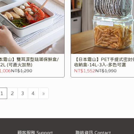
本霜山】雙耳深型琺瑯保鮮盒/
【日本霜山】PET手提式密封
2L (可直火加熱)
收納盒-14L-3入-多色可選
1,006
NT$1,290
NT$1,552
NT$1,990
1
2
3
4
»
顧客服務 Support
聯絡資訊 Contact