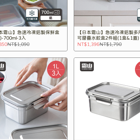
本霜山】急速冷凍鋁製保鮮盒
【日本霜山】急速冷凍鋁製多
)-700ml-3入
可層疊水餃盒2件組(1盒&1蓋)
850
NT$1,090
NT$1,396
NT$1,790