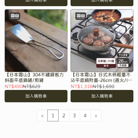
加入購物車
加入購物車
【日本霜山】304不鏽鋼省力
【日本霜山】日式木柄輕量不
斜面平底鍋鏟/煎鏟
沾平底鍋附蓋-26cm (直火/IH
爐通用)
NT$490
NT$629
NT$1,318
NT$1,690
加入購物車
加入購物車
«
1
2
3
4
»