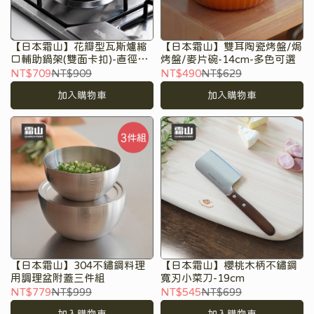
【日本霜山】花瓣型瓦斯爐縮
【日本霜山】雙耳陶瓷烤盤/焗
口輔助鍋架(雙面卡扣)-直徑
烤盤/麥片碗-14cm-多色可選
17cm
NT$709
NT$909
NT$490
NT$629
加入購物車
加入購物車
【日本霜山】304不鏽鋼料理
【日本霜山】櫻桃木柄不鏽鋼
用調理盆附蓋三件組
寬刃小菜刀-19cm
NT$779
NT$999
NT$545
NT$699