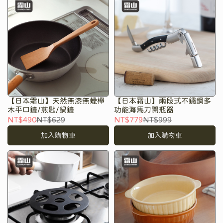
【日本霜山】天然無漆無蠟櫸
【日本霜山】兩段式不鏽鋼多
木平口鏟/煎匙/鍋鏟
功能海馬刀開瓶器
NT$490
NT$629
NT$779
NT$999
加入購物車
加入購物車