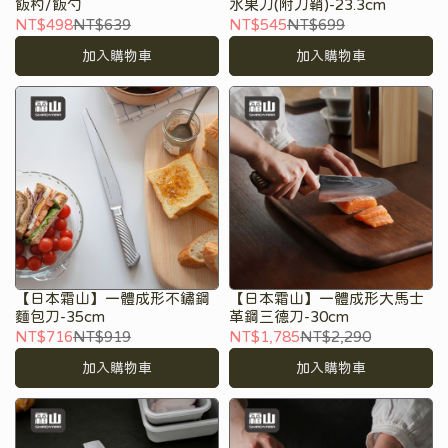
飯杓/飯勺
水果刀(附刀鞘)-23.3cm
NT$498
NT$639
NT$545
NT$699
加入購物車
加入購物車
【日本霜山】一體成形不鏽鋼
【日本霜山】一體成形大馬士
麵包刀-35cm
革鋼三德刀-30cm
NT$716
NT$919
NT$1,785
NT$2,290
加入購物車
加入購物車