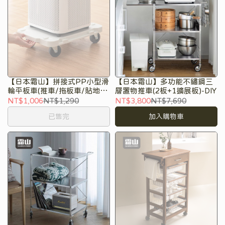
【日本霜山】拼接式PP小型滑
【日本霜山】多功能不鏽鋼三
輪平板車(推車/拖板車/貼地
層置物推車(2板+1擴展板)-DIY
車/烏龜車)
NT$1,006
NT$1,290
NT$3,800
NT$7,690
已售完
加入購物車