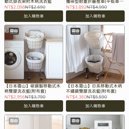
動式掛衣架附木柄洗衣籃
攜帶型耐重折疊推車(平板車/
手推車)
NT$2,098
NT$2,690
NT$3,892
NT$4,990
加入購物車
加入購物車
【日本霜山】碳鋼製移動式木
【日本霜山】日系移動式木柄
柄雙層洗衣籃(附布套)
不鏽鋼雙層洗衣籃(附布套)
NT$2,956
NT$3,790
NT$4,360
NT$5,590
加入購物車
加入購物車