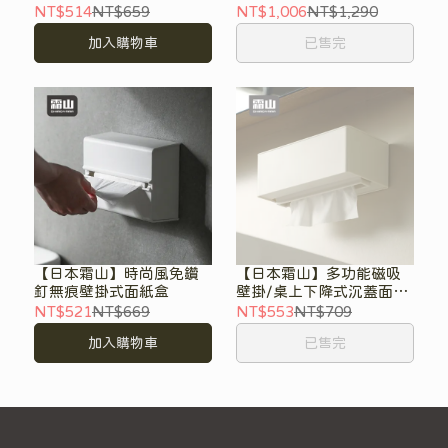
盒
紙巾盒
NT$514
NT$659
NT$1,006
NT$1,290
加入購物車
已售完
【日本霜山】時尚風免鑽
【日本霜山】多功能磁吸
釘無痕壁掛式面紙盒
壁掛/桌上下降式沉蓋面紙
盒
NT$521
NT$669
NT$553
NT$709
加入購物車
已售完