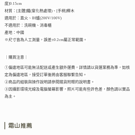
度]0.15cm
材質：[主體]鐵(窒化熱處理)、[手柄]櫸木
適用於：直火、IH爐(200V/100V)
不適用於：洗碗機、消毒櫃
產地：中國
※尺寸皆為人工測量，誤差±0.2cm屬正常範圍。
｜購買注意｜
①偏遠地區可能無法配送或產生額外運費，詳情請以貨運業務為準，如核
定為偏遠地區，接受訂單後將由客服聯繫告知。
②商品的組裝與操作說明請參閱隨貨附贈的說明書。
③因攝影環境光線及電腦螢幕影響，照片可能有些許色差，顏色請以實品
為主。
霜山推薦