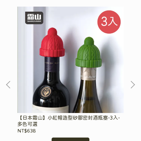
【日本霜山】小紅帽造型矽膠密封酒瓶塞-3入-
【
多色可選
(
NT$638
NT