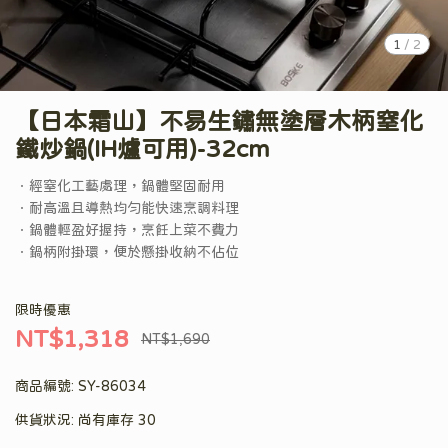
1
/
2
【日本霜山】不易生鏽無塗層木柄窒化
鐵炒鍋(IH爐可用)-32cm
．經窒化工藝處理，鍋體堅固耐用
．耐高溫且導熱均勻能快速烹調料理
．鍋體輕盈好握持，烹飪上菜不費力
．鍋柄附掛環，便於懸掛收納不佔位
限時優惠
NT$1,318
NT$1,690
商品編號:
SY-86034
供貨狀況:
尚有庫存 30