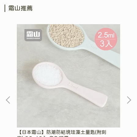
霜山推薦
【日本霜山】防潮防結塊珪藻土量匙(附刻
【