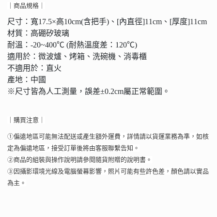
｜商品規格｜
尺寸：寬17.5×高10cm(含把手)、[內直徑]11cm、[厚度]11cm
材質：高硼矽玻璃
耐溫：-20~400℃ (耐熱溫度差：120℃)
適用於：微波爐、烤箱、洗碗機、消毒櫃
不適用於：直火
產地：中國
※尺寸皆為人工測量，誤差±0.2cm屬正常範圍。
｜購買注意｜
①偏遠地區可能無法配送或產生額外運費，詳情請以貨運業務為準，如核
定為偏遠地區，接受訂單後將由客服聯繫告知。
②商品的組裝與操作說明請參閱隨貨附贈的說明書。
③因攝影環境光線及電腦螢幕影響，照片可能有些許色差，顏色請以實品
為主。