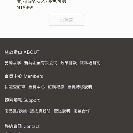
度)-2.5ml-3入-多色可選
(
NT$459
NT
已售完
關於霜山 ABOUT
品牌故事
新納企業有限公司
政策條款
隱私權聲明
會員中心 Members
快速查訂單
會員中心
訂購紀錄
會員轉移說明
顧客服務 Support
商品退/換貨
退換貨說明
配送說明
商業合作
聯絡資訊 Contact