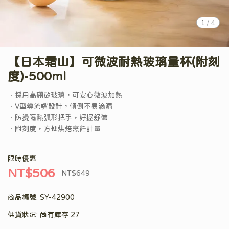
1
/
4
【日本霜山】可微波耐熱玻璃量杯(附刻
度)-500ml
．採用高硼矽玻璃，可安心微波加熱
．V型導流嘴設計，傾倒不易滴漏
．防燙隔熱弧形把手，好握舒適
．附刻度，方便烘焙烹飪計量
限時優惠
NT$506
NT$649
商品編號:
SY-42900
供貨狀況:
尚有庫存 27