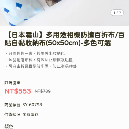
1
/
7
【日本霜山】多用途相機防撞百折布/百
貼自黏收納布(50x50cm)-多色可選
．只需輕輕一裹，秒變外出收納包
．防刮耐磨布料，有效防止摩擦及碰撞
．可自由折疊且黏貼牢固，防止物品掉落
限時優惠
NT$553
NT$709
商品編號:
SY-60798
供貨狀況:
尚有庫存
顏色