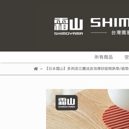
所有商品
空
【日本霜山】多用途立體波浪加厚矽膠隔熱墊/鍋墊