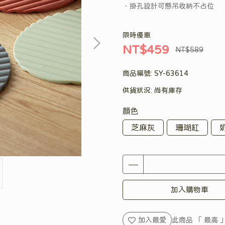
．掛孔設計可懸吊收納不占位
限時優惠
NT$459
NT$589
商品編號:
SY-63614
供貨狀況:
尚有庫存
顏色
芝麻灰
珊瑚紅
加入購物車
加入最愛
此商品 「 最高