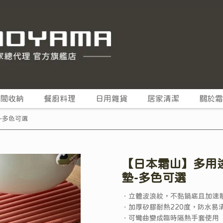
間收納
餐廚料理
日用雜貨
居家清潔
關於霜
-多色可選
【日本霜山】多用
墊-多色可選
．立體波浪紋，不黏鍋底且加速
．加厚矽膠耐熱220度，防水易
．可彎曲變成臨時隔熱手套使用