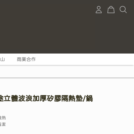
山
商業合作
途立體波浪加厚矽膠隔熱墊/鍋
散熱
清潔