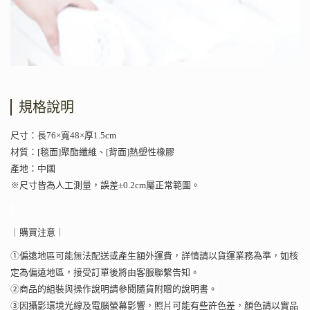
規格說明
尺寸：長76×寬48×厚1.5cm
材質：[毯面]聚酯纖維、[背面]熱塑性橡膠
產地：中國
※尺寸皆為人工測量，誤差±0.2cm屬正常範圍。
｜購買注意｜
①偏遠地區可能無法配送或產生額外運費，詳情請以貨運業務為準，如核
定為偏遠地區，接受訂單後將由客服聯繫告知。
②商品的組裝與操作說明請參閱隨貨附贈的說明書。
③因攝影環境光線及電腦螢幕影響，照片可能有些許色差，顏色請以實品