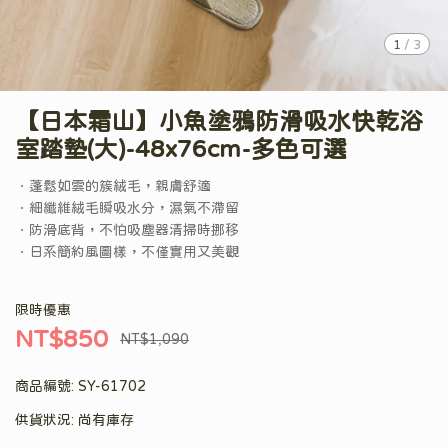
1
/
3
【日本霜山】小魚塗鴉防滑吸水快乾浴
室踏墊(大)-48x76cm-多色可選
．蓬鬆如雲的簇絨毛，親膚舒適
．細纖維絨毛瞬吸水分，濕氣不滯留
．防滑底背，不怕吸塵器清掃時挪移
．日系簡約風圖樣，不僅實用又美觀
限時優惠
NT$850
NT$1,090
商品編號:
SY-61702
供貨狀況:
尚有庫存