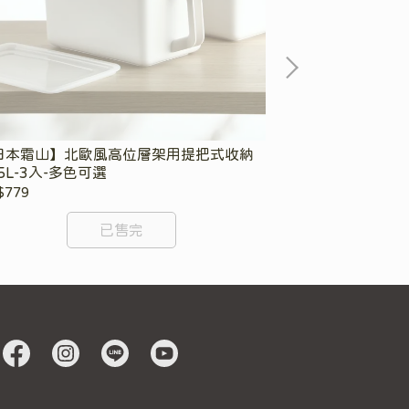
日本霜山】北歐風高位層架用提把式收納
【日本霜山】耐
5L-3入-多色可選
$779
NT$420
已售完