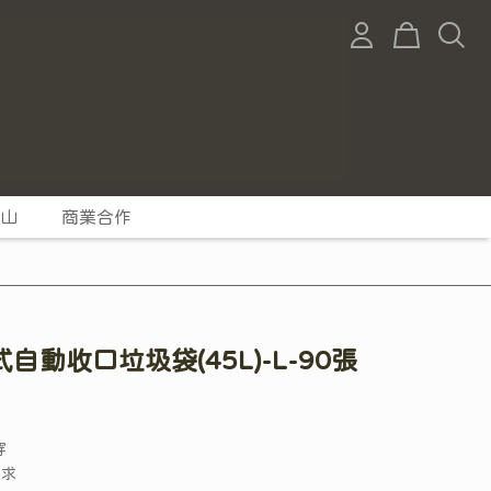
山
商業合作
動收口垃圾袋(45L)-L-90張
穿
需求