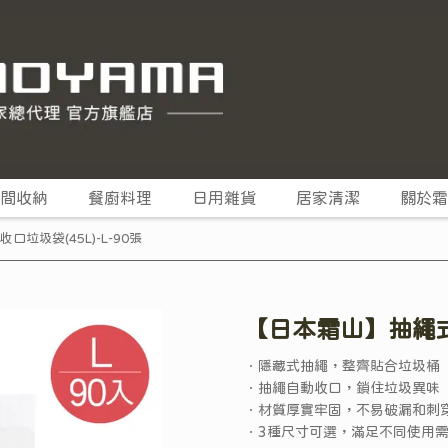
間收納
餐廚料理
日用雜貨
居家清潔
關於霜
垃圾袋(45L)-L-90張
【日本霜山】抽繩式自
．隱藏式抽繩，整齊貼合垃圾桶
．抽繩自動收口，鎖住垃圾異味
．材質厚實牢固，不易破漏和刺
．3種尺寸可選，滿足不同使用