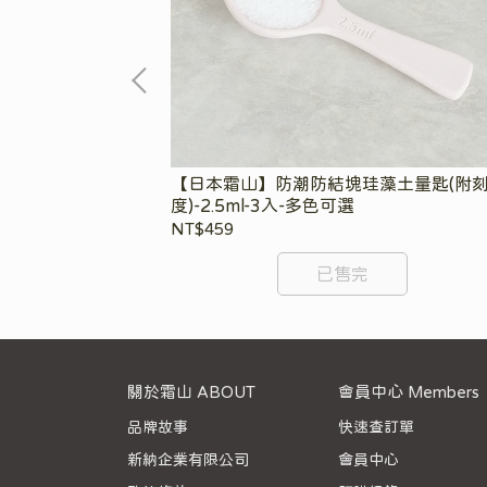
勺
【日本霜山】防潮防結塊珪藻土量匙(附
度)-2.5ml-3入-多色可選
NT$459
已售完
關於霜山 ABOUT
會員中心 Members
品牌故事
快速查訂單
新納企業有限公司
會員中心