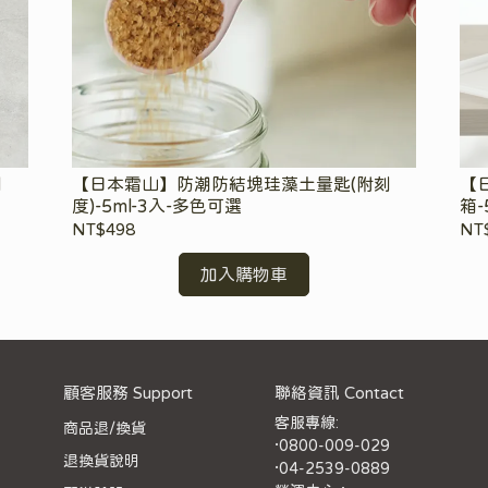
刻
【日本霜山】防潮防結塊珪藻土量匙(附刻
【
度)-5ml-3入-多色可選
箱-
NT$498
NT
加入購物車
顧客服務 Support
聯絡資訊 Contact
客服專線:
商品退/換貨
·0800-009-029
退換貨說明
·04-2539-0889