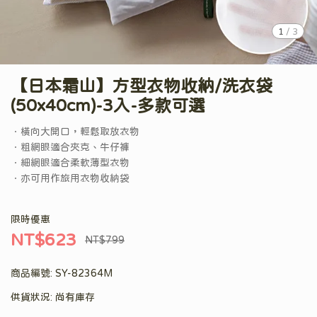
1
/
3
【日本霜山】方型衣物收納/洗衣袋
(50x40cm)-3入-多款可選
．橫向大開口，輕鬆取放衣物
．粗網眼適合夾克、牛仔褲
．細網眼適合柔軟薄型衣物
．亦可用作旅用衣物收納袋
限時優惠
NT$623
NT$799
商品編號:
SY-82364M
供貨狀況:
尚有庫存