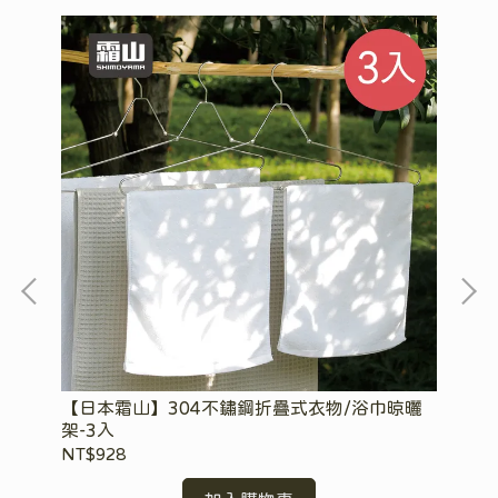
盒
【日本霜山】304不鏽鋼折疊式衣物/浴巾晾曬
【
架-3入
窗)
NT$928
NT