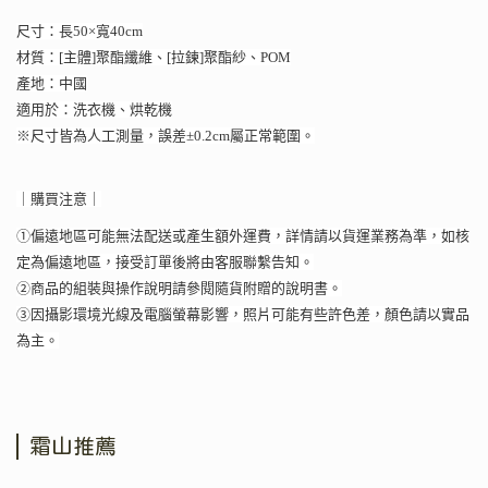
尺寸：長50×寬40cm
材質：[主體]聚酯纖維、[拉鍊]聚酯紗、POM
產地：中國
適用於：洗衣機、烘乾機
※尺寸皆為人工測量，誤差±0.2cm屬正常範圍。
｜購買注意｜
①偏遠地區可能無法配送或產生額外運費，詳情請以貨運業務為準，如核
定為偏遠地區，接受訂單後將由客服聯繫告知。
②商品的組裝與操作說明請參閱隨貨附贈的說明書。
③因攝影環境光線及電腦螢幕影響，照片可能有些許色差，顏色請以實品
為主。
霜山推薦