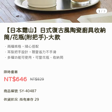
1
/
3
【日本霜山】日式復古風陶瓷廚具收納
筒/花瓶(附把手)-大款
．兩種規格，隨心搭配
．耳型把手設計，穩當省力不手滑
．多種功能可使用，可當花瓶、收納筒
限時優惠
NT$646
NT$829
商品編號:
SY-40487
供貨狀況:
尚有庫存 29