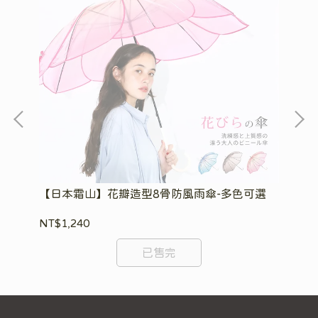
l-
【日本霜山】花瓣造型8骨防風雨傘-多色可選
【
可
NT$1,240
NT
已售完