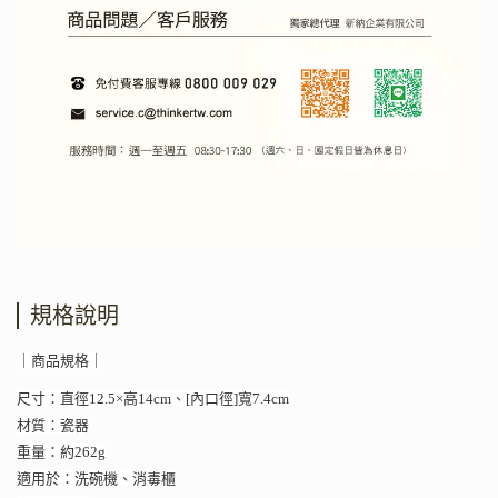
規格說明
｜商品規格｜
尺寸：直徑12.5×高14cm、[內口徑]寬7.4cm
材質：瓷器
重量：約262g
適用於：洗碗機、消毒櫃