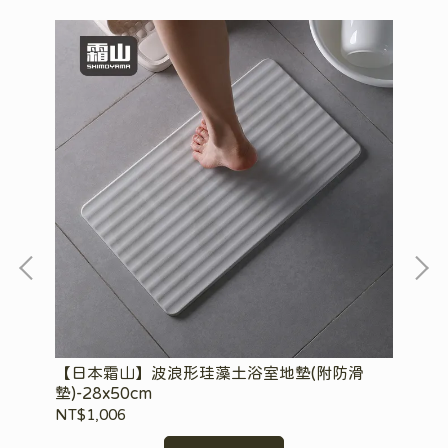
腳
【日本霜山】波浪形珪藻土浴室地墊(附防滑
【
墊)-28x50cm
墊(
NT$1,006
NT