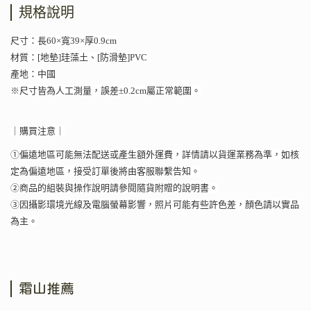
規格說明
尺寸：長60×寬39×厚0.9cm
材質：[地墊]珪藻土、[防滑墊]PVC
產地：中國
※尺寸皆為人工測量，誤差±0.2cm屬正常範圍。
｜購買注意｜
①偏遠地區可能無法配送或產生額外運費，詳情請以貨運業務為準，如核
定為偏遠地區，接受訂單後將由客服聯繫告知。
②商品的組裝與操作說明請參閱隨貨附贈的說明書。
③因攝影環境光線及電腦螢幕影響，照片可能有些許色差，顏色請以實品
為主。
霜山推薦