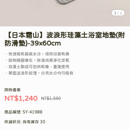
1
/
2
【日本霜山】波浪形珪藻土浴室地墊(附
防滑墊)-39x60cm
．快速吸乾腳底水分，保持浴室乾燥
．抑制細菌孳生，除溼消臭淨化空氣
．珪藻土製成可自然乾燥、重複使用
．單面波浪形紋理，分流水分均勻吸收
限時優惠
NT$1,240
NT$1,590
商品編號:
SY-41988
供貨狀況:
尚有庫存 30