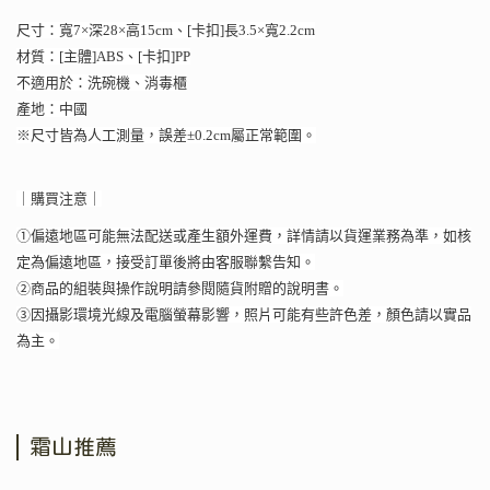
尺寸：寬7×深28×高15cm、[卡扣]長3.5×寬2.2cm
材質：[主體]ABS、[卡扣]PP
不適用於：洗碗機、消毒櫃
產地：中國
※尺寸皆為人工測量，誤差±0.2cm屬正常範圍。
｜購買注意｜
①偏遠地區可能無法配送或產生額外運費，詳情請以貨運業務為準，如核
定為偏遠地區，接受訂單後將由客服聯繫告知。
②商品的組裝與操作說明請參閱隨貨附贈的說明書。
③因攝影環境光線及電腦螢幕影響，照片可能有些許色差，顏色請以實品
為主。
霜山推薦