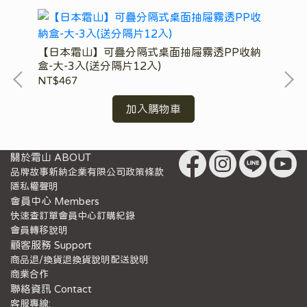
【日本霜山】可疊分隔式桌面抽屜霧透PP收納
【日本
盒-大-3入(送分隔片12入)
2件組
NT$467
NT$1,8
加入購物車
關於霜山 ABOUT
品牌故事
新納企業有限公司
政策條款
隱私權聲明
會員中心 Members
快速查訂單
會員中心
訂購紀錄
會員轉移說明
顧客服務 Support
商品退/換貨
退換貨說明
配送說明
商業合作
聯絡資訊 Contact
客服專線: