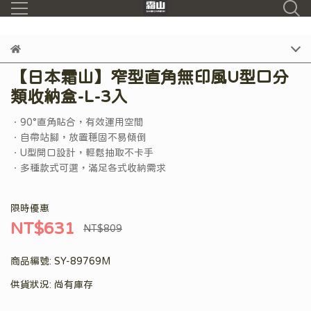
【日本霜山】窄型直角無印風U型口分
類收納盒-L-3入
．90°直角貼合，有效運用空間
．自帶站腳，放置穩固不易傾倒
．U型開口設計，輕鬆抽取不卡手
．多種款式可選，滿足各式收納需求
限時優惠
NT$631
NT$809
商品編號:
SY-89769M
供貨狀況:
尚有庫存