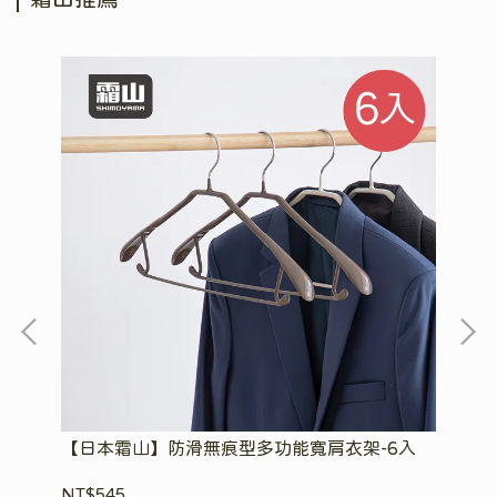
-3
【日本霜山】防滑無痕型多功能寬肩衣架-6入
【
晾
NT$545
NT