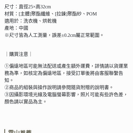
尺寸：直徑25×高32cm
材質：[主體]聚酯纖維、[拉鍊]聚酯紗、POM
適用於：洗衣機、烘乾機
產地：中國
※尺寸皆為人工測量，誤差±0.2cm屬正常範圍。
｜購買注意｜
①偏遠地區可能無法配送或產生額外運費，詳情請以貨運業
務為準，如核定為偏遠地區，接受訂單後將由客服聯繫告
知。
②商品的組裝與操作說明請參閱隨貨附贈的說明書。
③因攝影環境光線及電腦螢幕影響，照片可能有些許色差，
顏色請以實品為主。
霜山推薦