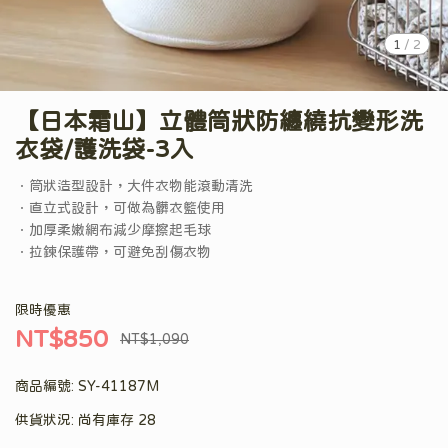
1
/
2
【日本霜山】立體筒狀防纏繞抗變形洗
衣袋/護洗袋-3入
．筒狀造型設計，大件衣物能滾動清洗
．直立式設計，可做為髒衣籃使用
．加厚柔嫩網布減少摩擦起毛球
．拉鍊保護帶，可避免刮傷衣物
限時優惠
NT$850
NT$1,090
商品編號:
SY-41187M
供貨狀況:
尚有庫存 28