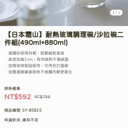
1
/
3
【日本霜山】耐熱玻璃調理碗/沙拉碗二
件組(490ml+880ml)
．高硼矽玻璃材質，耐酸鹼耐高溫
．底部加高1cm，有效隔熱不傷桌面
．加厚玻璃堅固耐用，可用於打蛋器
．加寬邊緣讓拿取時不接觸內壁更衛生
限時優惠
NT$592
NT$759
商品編號:
SY-85815
供貨狀況:
庫存不足