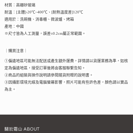
材質：高硼矽玻璃
耐溫：[主體]-20℃~400℃、[耐熱溫度差]120℃
適用於：洗碗機、消毒櫃、微波爐、烤箱
產地：中國
※尺寸皆為人工測量，誤差±0.2cm屬正常範圍。
｜購買注意｜
①偏遠地區可能無法配送或產生額外運費，詳情請以貨運業務為準，如核
定為偏遠地區，接受訂單後將由客服聯繫告知。
②商品的組裝與操作說明請參閱隨貨附贈的說明書。
③因攝影環境光線及電腦螢幕影響，照片可能有些許色差，顏色請以實品
為主。
關於霜山 ABOUT