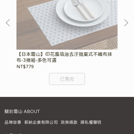
【日本霜山】印花風吸油去汙拋棄式不織布抹
【
布-3捲組-多色可選
入
NT$779
NT
已售完
關於霜山 ABOUT
品牌故事
新納企業有限公司
政策條款
隱私權聲明