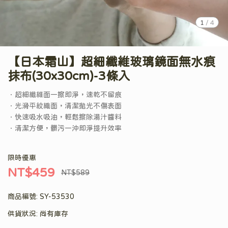
1
/
4
【日本霜山】超細纖維玻璃鏡面無水痕
抹布(30x30cm)-3條入
．超細纖維面一擦即淨，速乾不留痕
．光滑平紋織面，清潔拋光不傷表面
．快速吸水吸油，輕鬆擦除湯汁醬料
．清潔方便，髒污一沖即淨提升效率
限時優惠
NT$459
NT$589
商品編號:
SY-53530
供貨狀況:
尚有庫存