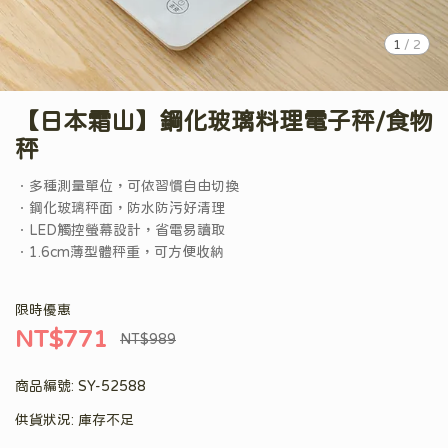
1
/
2
【日本霜山】鋼化玻璃料理電子秤/食物
秤
．多種測量單位，可依習慣自由切換
．鋼化玻璃秤面，防水防污好清理
．LED觸控螢幕設計，省電易讀取
．1.6cm薄型體秤重，可方便收納
限時優惠
NT$771
NT$989
商品編號:
SY-52588
供貨狀況:
庫存不足