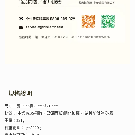
規格說明
尺寸：長13.5×寬20cm×厚1.6cm
材質：[主體]ABS樹酯、[玻璃面板]鋼化玻璃、[站腳防滑墊]矽膠
重量：331g
秤重範圍：1g~5000g
最小秤重單位：0.1g