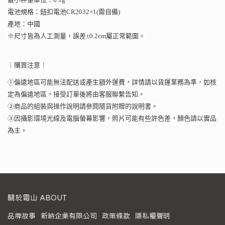
電池規格：鈕扣電池CR2032×1(需自備)
產地：中國
※尺寸皆為人工測量，誤差±0.2cm屬正常範圍。
｜購買注意｜
①偏遠地區可能無法配送或產生額外運費，詳情請以貨運業務為準，如核
定為偏遠地區，接受訂單後將由客服聯繫告知。
②商品的組裝與操作說明請參閱隨貨附贈的說明書。
③因攝影環境光線及電腦螢幕影響，照片可能有些許色差，顏色請以實品
為主。
關於霜山 ABOUT
品牌故事
新納企業有限公司
政策條款
隱私權聲明