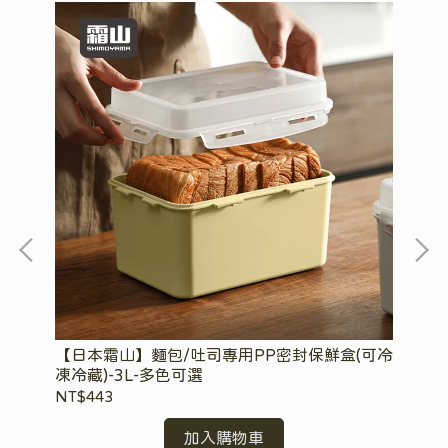
【日本霜山】麵包/吐司專用PP密封保鮮盒(可冷
【
凍冷藏)-3L-多色可選
3
NT$443
NT
加入購物車