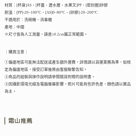
材質：[杯身]AS、[杯蓋、瀝水層、水果叉]PP、[密封圈]矽膠
耐溫：[PP]-20~100°C、[AS]0~80°C、[矽膠]-20~200°C
不適用於：洗碗機、消毒櫃
產地：中國
※尺寸皆為人工測量，誤差±0.2cm屬正常範圍。
｜購買注意｜
①偏遠地區可能無法配送或產生額外運費，詳情請以貨運業務為準，如核
定為偏遠地區，接受訂單後將由客服聯繫告知。
②商品的組裝與操作說明請參閱隨貨附贈的說明書。
③因攝影環境光線及電腦螢幕影響，照片可能有些許色差，顏色請以實品
為主。
霜山推薦