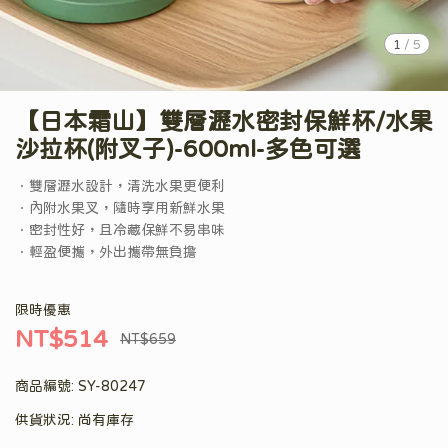
1
/
5
【日本霜山】雙層瀝水密封保鮮杯/水果
沙拉杯(附叉子)-600ml-多色可選
．雙層瀝水設計，清洗水果更便利
．內附水果叉，隨時享用新鮮水果
．密封性好，且冷藏保鮮不易串味
．輕盈便攜，外出攜帶無負擔
限時優惠
NT$514
NT$659
商品編號:
SY-80247
供貨狀況:
尚有庫存