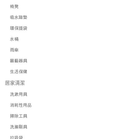
椅凳
吸水踏墊
環保提袋
水桶
雨傘
園藝器具
生活保健
居家清潔
洗漱用具
消耗性用品
掃除工具
洗滌刷具
垃圾袋