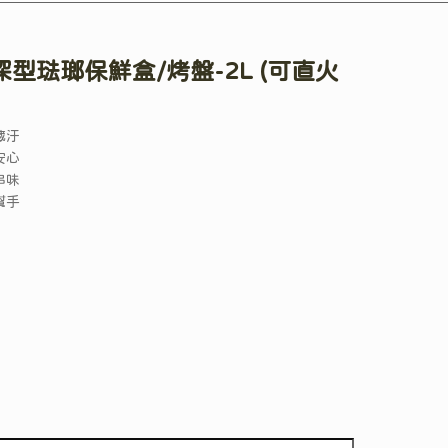
型琺瑯保鮮盒/烤盤-2L (可直火
藏汙
安心
串味
幫手