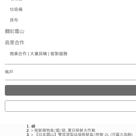
垃圾桶
抹布
關於霜山
商業合作
商業合作 | 大量採購 | 客製服務
帳戶
保鮮儲物盒/籃/袋
,
夏日保鮮大作戰
【日本霜山】雙耳深型琺瑯保鮮盒/烤盤-2L (可直火加熱)