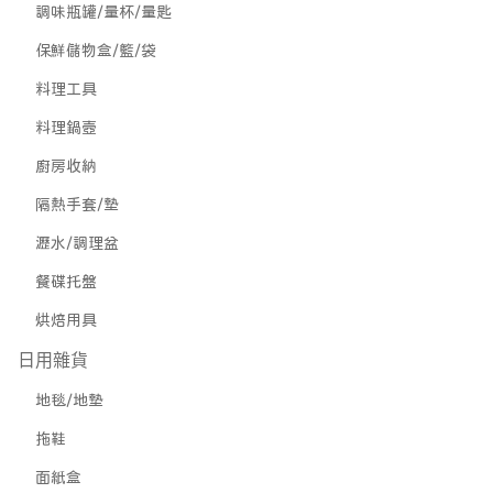
調味瓶罐/量杯/量匙
保鮮儲物盒/籃/袋
料理工具
料理鍋壼
廚房收納
隔熱手套/墊
瀝水/調理盆
餐碟托盤
烘焙用具
日用雜貨
地毯/地墊
拖鞋
面紙盒