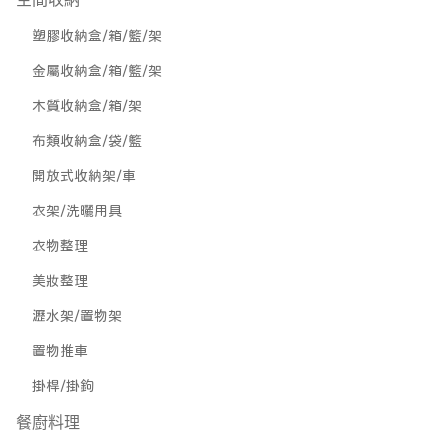
塑膠收納盒/箱/籃/架
金屬收納盒/箱/籃/架
木質收納盒/箱/架
布類收納盒/袋/籃
開放式收納架/車
衣架/洗曬用具
衣物整理
美妝整理
瀝水架/置物架
置物推車
掛桿/掛鉤
餐廚料理