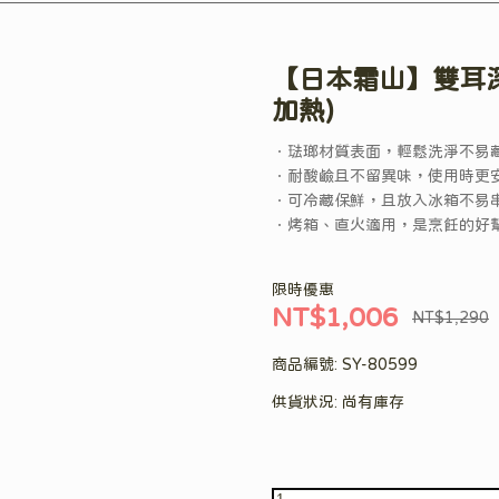
【日本霜山】雙耳深
加熱)
．琺瑯材質表面，輕鬆洗淨不易
．耐酸鹼且不留異味，使用時更
．可冷藏保鮮，且放入冰箱不易
．烤箱、直火適用，是烹飪的好
限時優惠
NT$1,006
NT$1,290
商品編號:
SY-80599
供貨狀況:
尚有庫存