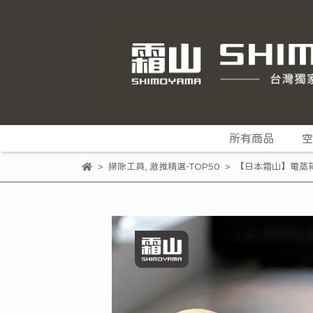
所有商品
空
掃除工具
,
激推精選-TOP50
【日本霜山】電蒸箱