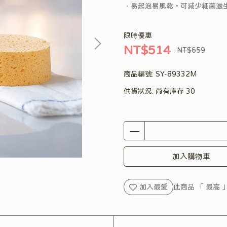
．易起泡易風乾，可減少細菌滋
限時優惠
NT$514
NT$659
商品編號:
SY-89332M
供貨狀況:
尚有庫存 30
加入購物車
加入最愛
此商品 「 最高