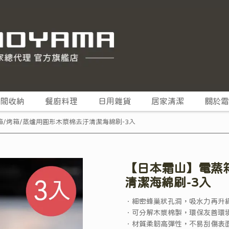
間收納
餐廚料理
日用雜貨
居家清潔
關於霜
/烤箱/蒸爐用圓形木漿棉去汙清潔海綿刷-3入
【日本霜山】電蒸
清潔海綿刷-3入
．細密蜂巢狀孔洞，吸水力再升
．可分解木漿棉製，環保友善環
．材質柔韌高彈性，不易刮傷表