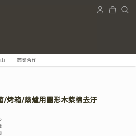
山
商業合作
箱/烤箱/蒸爐用圓形木漿棉去汙
級
境
面