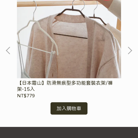
浴巾
【日本霜山】防滑無痕型多功能套裝衣架/褲
【
架-15入
色
NT$779
NT
加入購物車