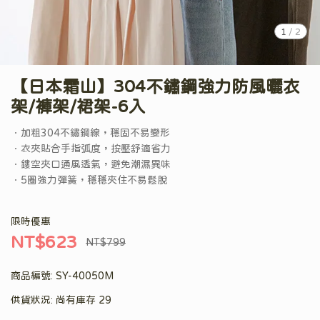
1
/
2
【日本霜山】304不鏽鋼強力防風曬衣
架/褲架/裙架-6入
．加粗304不鏽鋼線，穩固不易變形
．衣夾貼合手指弧度，按壓舒適省力
．鏤空夾口通風透氣，避免潮濕異味
．5圈強力彈簧，穩穩夾住不易鬆脫
限時優惠
NT$623
NT$799
商品編號:
SY-40050M
供貨狀況:
尚有庫存 29