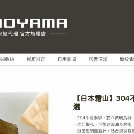
間收納
餐廚料理
日用雜貨
居家清潔
關於霜
【日本霜山】304
選
．304不鏽鋼製，安心接觸食材
．均勻網孔，可快速瀝油及瀝水
．鵝蛋型網面設計，貼合鍋身輕