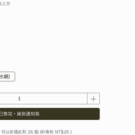
沿上方
水網)
已售完，貨到通知我
 」可以折抵紅利
26
點 (約等於
NT$26
)