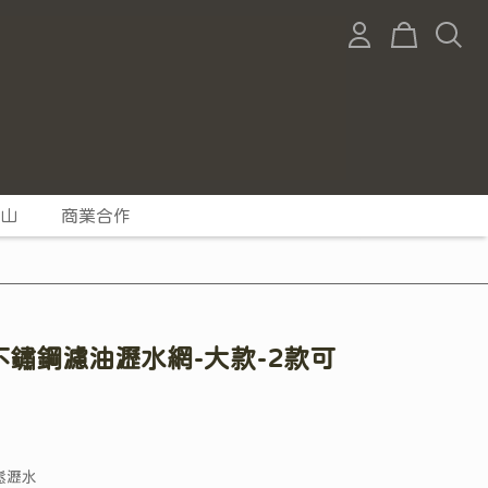
山
商業合作
不鏽鋼濾油瀝水網-大款-2款可
鬆瀝水