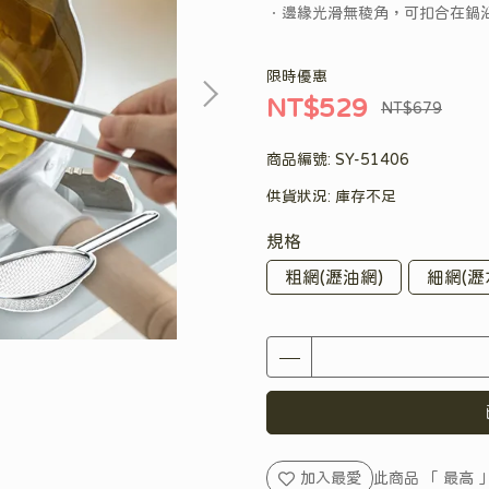
．邊緣光滑無稜角，可扣合在鍋
限時優惠
NT$529
NT$679
商品編號:
SY-51406
供貨狀況:
庫存不足
規格
粗網(瀝油網)
細網(瀝
加入最愛
此商品 「 最高