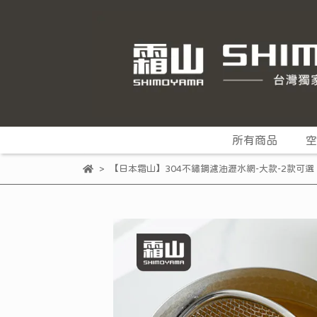
所有商品
空
【日本霜山】304不鏽鋼濾油瀝水網-大款-2款可選