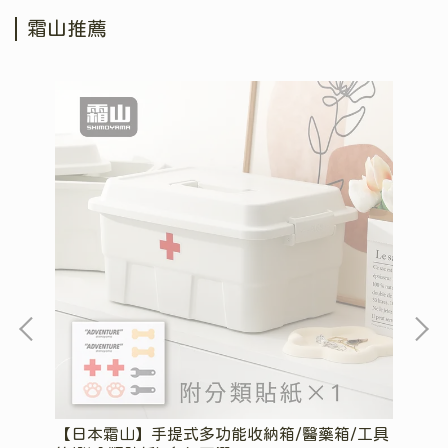
霜山推薦
/甘
【日本霜山】手提式多功能收納箱/醫藥箱/工具
【