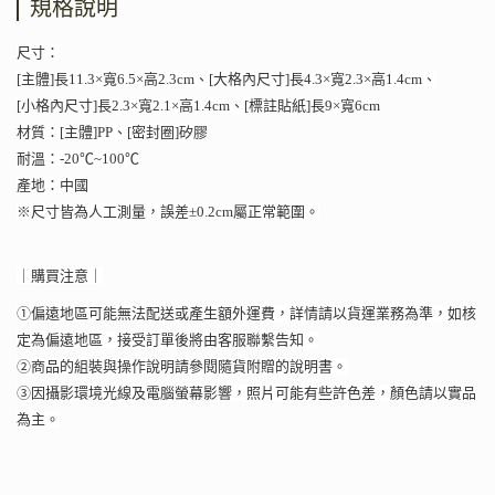
規格說明
尺寸：
[主體]長11.3×寬6.5×高2.3cm、[大格內尺寸]長4.3×寬2.3×高1.4cm、
[小格內尺寸]長2.3×寬2.1×高1.4cm、[標註貼紙]長9×寬6cm
材質：[主體]PP、[密封圈]矽膠
耐溫：-20℃~100℃
產地：中國
※尺寸皆為人工測量，誤差±0.2cm屬正常範圍。
｜購買注意｜
①偏遠地區可能無法配送或產生額外運費，詳情請以貨運業務為準，如核
定為偏遠地區，接受訂單後將由客服聯繫告知。
②商品的組裝與操作說明請參閱隨貨附贈的說明書。
③因攝影環境光線及電腦螢幕影響，照片可能有些許色差，顏色請以實品
為主。