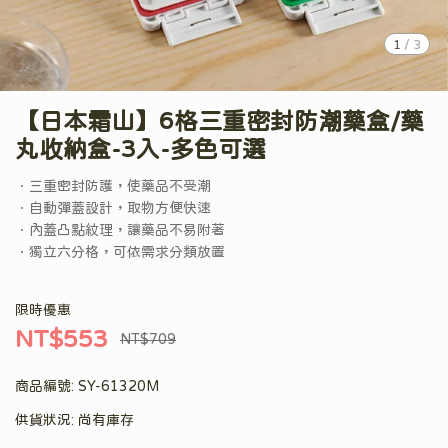
1
/
3
【日本霜山】6格三重密封防潮藥盒/藥
丸收納盒-3入-多色可選
．三重密封防護，使藥品不受潮
．自動彈蓋設計，取物方便快速
．內蓋凸點紋理，讓藥品不易附著
．獨立六分格，可依需求分類放置
限時優惠
NT$553
NT$709
商品編號:
SY-61320M
供貨狀況:
尚有庫存