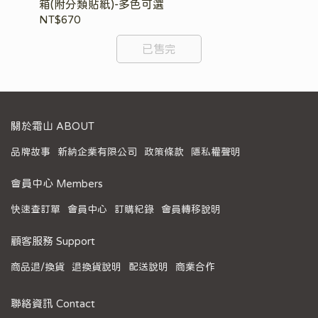
箱(附分類貼紙)-多色可選
盒-
NT$670
NT
已售完
關於霜山 ABOUT
品牌故事
新納企業有限公司
政策條款
隱私權聲明
會員中心 Members
快速查訂單
會員中心
訂購紀錄
會員轉移說明
顧客服務 Support
商品退/換貨
退換貨說明
配送說明
商業合作
聯絡資訊 Contact