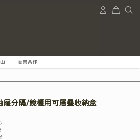
山
商業合作
抽屜分隔/鏡櫃用可層疊收納盒
形
物
配