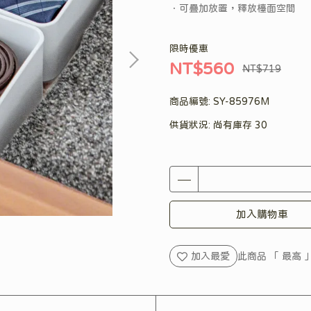
．可疊加放置，釋放檯面空間
限時優惠
NT$560
NT$719
商品編號:
SY-85976M
供貨狀況:
尚有庫存 30
加入購物車
加入最愛
此商品 「 最高