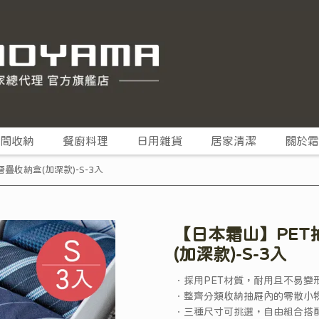
間收納
餐廚料理
日用雜貨
居家清潔
關於霜
疊收納盒(加深款)-S-3入
【日本霜山】PET
(加深款)-S-3入
．採用PET材質，耐用且不易變
．整齊分類收納抽屜內的零散小
．三種尺寸可挑選，自由組合搭