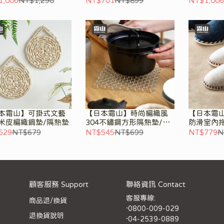
1,006
NT$1,290
NT$701
NT$899
NT$1,006
本霜山】可掛式文藝
【日本霜山】時尚編織風
【日本霜
米皮編織鍋墊/隔熱墊
304不鏽鋼方形隔熱墊/鍋
防滑室內拖
墊
多款可選
529
NT$679
NT$545
NT$699
NT$779
N
顧客服務 Support
聯絡資訊 Contact
客服專線:
商品退/換貨
·0800-009-029
退換貨說明
·04-2539-0889