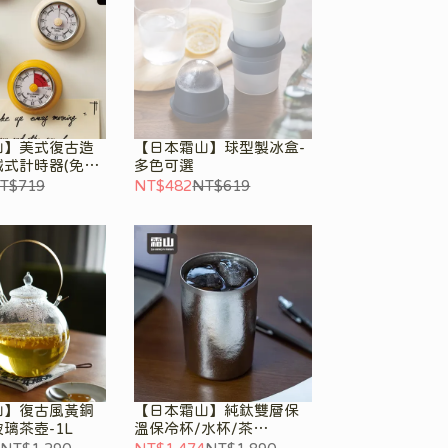
山】美式復古造
【日本霜山】球型製冰盒-
式計時器(免電
多色可選
可選
T$719
NT$482
NT$619
山】復古風黃銅
【日本霜山】純鈦雙層保
璃茶壺-1L
溫保冷杯/水杯/茶
杯-305ml