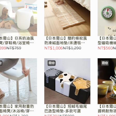
本霜山】日系奶油風
【日本霜山】簡約條紋風
【日本霜
凳/穿鞋椅/浴室椅凳-
防滑絨面地墊/床邊毯
型磁吸機械
可選
(50x120cm)
池)-多色
399
NT$759
NT$1,006
NT$1,290
NT$560
N
本霜山】家用耐重防
【日本霜山】短絨毛貓尾
【日本霜
面椅凳/沐浴椅/穿鞋
巴造型椅墊-多款可選
握柄耐熱玻