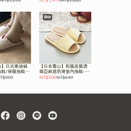
NT$1,290
NT$1,474
NT$1,890
山】日式泰迪絨
【日本霜山】和風皮質透
鞋/保暖拖鞋-
氣亞麻底防滑室內拖鞋-多
款可選
T$999
NT$506
NT$649