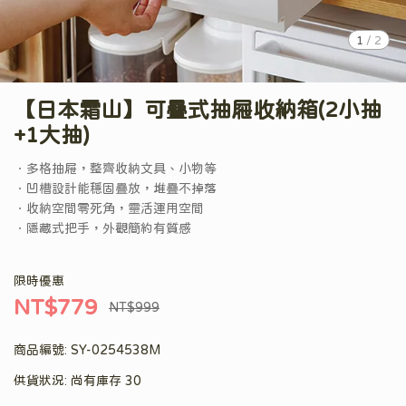
1
/
2
【日本霜山】可疊式抽屜收納箱(2小抽
+1大抽)
．多格抽屜，整齊收納文具、小物等
．凹槽設計能穩固疊放，堆疊不掉落
．收納空間零死角，靈活運用空間
．隱藏式把手，外觀簡約有質感
限時優惠
NT$779
NT$999
商品編號:
SY-0254538M
供貨狀況:
尚有庫存 30