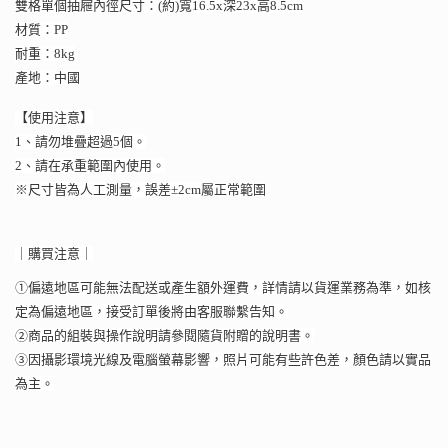
雙格單個抽屜內徑尺寸：(約)寬16.5x深23x高8.5cm
材質：PP
耐重：8kg
產地：中國
【使用注意】
1、請勿堆疊超過5個。
2、請在承重範圍內使用。
※尺寸皆為人工測量，誤差±2cm屬正常範圍
｜購買注意｜
①偏遠地區可能無法配送或產生額外運費，詳情請以貨運業務為準，如核
定為偏遠地區，接受訂單後將由客服聯繫告知。
②商品的組裝與操作說明請參閱隨貨附贈的說明書。
③因攝影環境光線及電腦螢幕影響，照片可能有些許色差，顏色請以實品
為主。