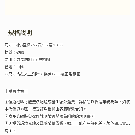
規格說明
尺寸：(約)直徑2.9x寬4.5x高4.3cm
材質：矽膠
適用：周長約8-9cm桌椅腳
產地：中國
※尺寸皆為人工測量，誤差±2cm屬正常範圍
｜購買注意｜
①偏遠地區可能無法配送或產生額外運費，詳情請以貨運業務為準，如核
定為偏遠地區，接受訂單後將由客服聯繫告知。
②商品的組裝與操作說明請參閱隨貨附贈的說明書。
③因攝影環境光線及電腦螢幕影響，照片可能有些許色差，顏色請以實品
為主。