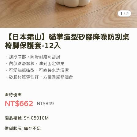
1
/
2
【日本霜山】貓掌造型矽膠降噪防刮桌
椅腳保護套-12入
．加厚底部，防滑耐磨防刮損
．內部防滑顆粒，達到固定效果
．可愛貓抓造型，可直接水洗清潔
．矽膠材質彈性好，方腳圓腳都適合
限時優惠
NT$662
NT$849
商品編號:
SY-05010M
供貨狀況:
庫存不足