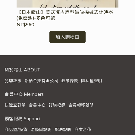
套)
【日本霜山】美式復古造型磁吸機械式計時器
【
(免電池)-多色可選
盤-
NT$560
NT
加入購物車
關於霜山 ABOUT
品牌故事
新納企業有限公司
政策條款
隱私權聲明
會員中心 Members
快速查訂單
會員中心
訂購紀錄
會員轉移說明
顧客服務 Support
商品退/換貨
退換貨說明
配送說明
商業合作