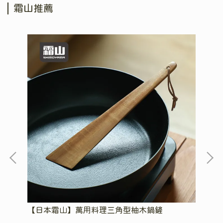
霜山推薦
刷
【日本霜山】萬用料理三角型柚木鍋鏟
【
夾/