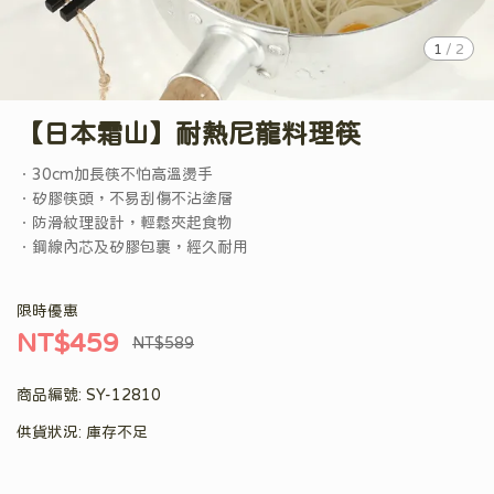
1
/
2
【日本霜山】耐熱尼龍料理筷
．30cm加長筷不怕高溫燙手
．矽膠筷頭，不易刮傷不沾塗層
．防滑紋理設計，輕鬆夾起食物
．鋼線內芯及矽膠包裹，經久耐用
限時優惠
NT$459
NT$589
商品編號:
SY-12810
供貨狀況:
庫存不足