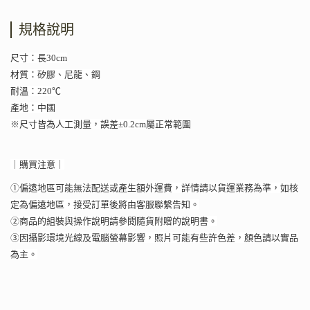
規格說明
尺寸：長30cm
材質：矽膠、尼龍、鋼
耐溫：220℃
產地：中國
※尺寸皆為人工測量，誤差±0.2cm屬正常範圍
｜購買注意｜
①偏遠地區可能無法配送或產生額外運費，詳情請以貨運業務為準，如核
定為偏遠地區，接受訂單後將由客服聯繫告知。
②商品的組裝與操作說明請參閱隨貨附贈的說明書。
③因攝影環境光線及電腦螢幕影響，照片可能有些許色差，顏色請以實品
為主。