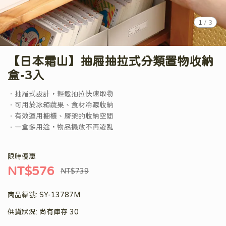
1
/
3
【日本霜山】抽屜抽拉式分類置物收納
盒-3入
．抽屜式設計，輕鬆抽拉快速取物
．可用於冰箱蔬果、食材冷藏收納
．有效運用櫥櫃、層架的收納空間
．一盒多用途，物品擺放不再凌亂
限時優惠
NT$576
NT$739
商品編號:
SY-13787M
供貨狀況:
尚有庫存 30