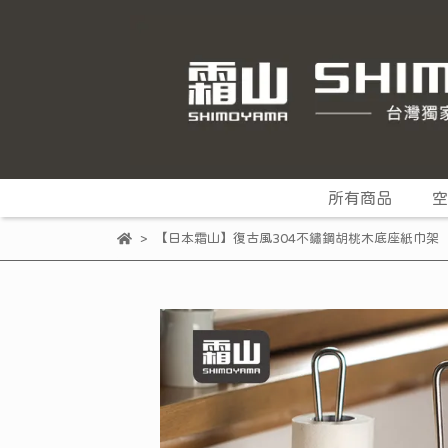
所有商品
空
【日本霜山】復古風304不鏽鋼胡桃木底座紙巾架