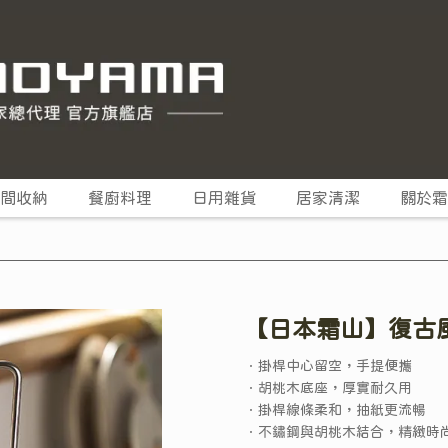
間收納
餐廚料理
日用雜貨
居家清潔
關於霜
【日本霜山】復古
．掛桿中心留空，手提便攜
．胡桃木底座，厚實耐久用
．掛桿線條柔和，抽紙更流暢
．不鏽鋼與胡桃木結合，精緻時