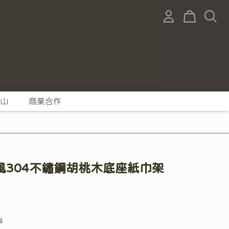
山
商業合作
風304不鏽鋼胡桃木底座紙巾架
尚