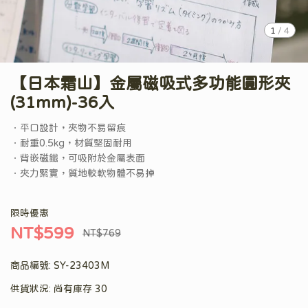
1
/
4
【日本霜山】金屬磁吸式多功能圓形夾
(31mm)-36入
．平口設計，夾物不易留痕
．耐重0.5kg，材質堅固耐用
．背嵌磁鐵，可吸附於金屬表面
．夾力緊實，質地較軟物體不易掉
限時優惠
NT$599
NT$769
商品編號:
SY-23403M
供貨狀況:
尚有庫存 30