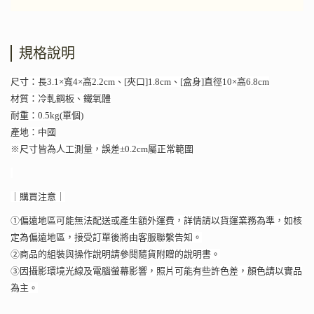
規格說明
尺寸：長3.1×寬4×高2.2cm、[夾口]1.8cm、[盒身]直徑10×高6.8cm
材質：冷軋鋼板、鐵氧體
耐重：0.5kg(單個)
產地：中國
※尺寸皆為人工測量，誤差±0.2cm屬正常範圍
｜購買注意｜
①偏遠地區可能無法配送或產生額外運費，詳情請以貨運業務為準，如核
定為偏遠地區，接受訂單後將由客服聯繫告知。
②商品的組裝與操作說明請參閱隨貨附贈的說明書。
③因攝影環境光線及電腦螢幕影響，照片可能有些許色差，顏色請以實品
為主。