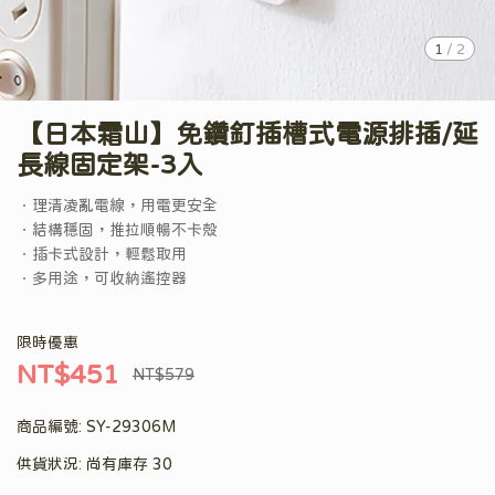
1
/
2
【日本霜山】免鑽釘插槽式電源排插/延
長線固定架-3入
．理清凌亂電線，用電更安全
．結構穩固，推拉順暢不卡殼
．插卡式設計，輕鬆取用
．多用途，可收納遙控器
限時優惠
NT$451
NT$579
商品編號:
SY-29306M
供貨狀況:
尚有庫存 30