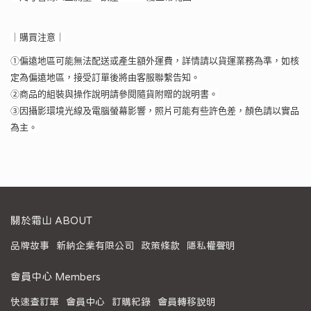
｜購買注意｜
①偏遠地區可能無法配送或產生額外運費，詳情請以貨運業務為準，如核
定為偏遠地區，接受訂單後將由客服聯繫告知。
②商品的組裝與操作說明請參閱隨貨附贈的說明書。
③因攝影環境光線及電腦螢幕影響，照片可能有些許色差，顏色請以實品
為主。
關於霜山 ABOUT
品牌故事
新納企業有限公司
政策條款
隱私權聲明
會員中心 Members
快速查訂單
會員中心
訂購紀錄
會員轉移說明