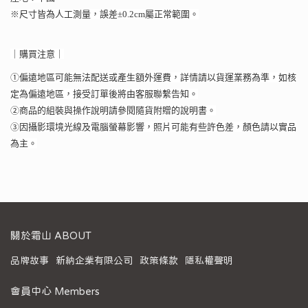
※尺寸皆為人工測量，誤差±0.2cm屬正常範圍。
｜購買注意｜
①偏遠地區可能無法配送或產生額外運費，詳情請以貨運業務為準，如核
定為偏遠地區，接受訂單後將由客服聯繫告知。
②商品的組裝與操作說明請參閱隨貨附贈的說明書。
③因攝影環境光線及電腦螢幕影響，照片可能有些許色差，顏色請以實品
為主。
關於霜山 ABOUT
品牌故事
新納企業有限公司
政策條款
隱私權聲明
會員中心 Members