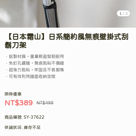
1
/
2
【日本霜山】日系簡約風無痕壁掛式刮
鬍刀架
．鋁製材質，重量輕盈堅韌耐用
．免釘孔鑽牆，無痕黏貼不傷牆
．超強力黏貼，牢固且不易脫落
．可有效利用牆面收納空間
限時優惠
NT$389
NT$499
商品編號:
SY-37622
供貨狀況:
庫存不足