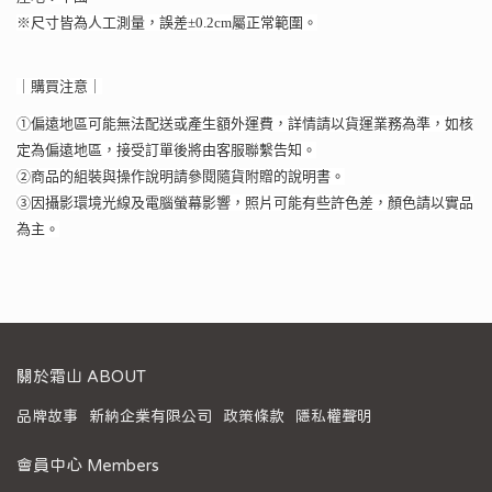
※尺寸皆為人工測量，誤差±0.2cm屬正常範圍。
｜購買注意｜
①偏遠地區可能無法配送或產生額外運費，詳情請以貨運業務為準，如核
定為偏遠地區，接受訂單後將由客服聯繫告知。
②商品的組裝與操作說明請參閱隨貨附贈的說明書。
③因攝影環境光線及電腦螢幕影響，照片可能有些許色差，顏色請以實品
為主。
關於霜山 ABOUT
品牌故事
新納企業有限公司
政策條款
隱私權聲明
會員中心 Members