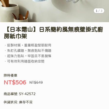
1
/
3
【日本霜山】日系簡約風無痕壁掛式廚
房紙巾架
．鋁製材質，重量輕盈堅韌耐用
．免釘孔鑽牆，無痕黏貼不傷牆
．超強力黏貼，牢固且不易脫落
．可有效利用牆面收納空間
限時優惠
NT$506
NT$649
商品編號:
SY-42572
供貨狀況:
庫存不足