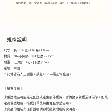
規格說明
尺寸：長58.3×寬21.6×高41.8cm
材質：304不鏽鋼(PTFE塗層)、PVC
耐重：[上層]1.5kg、[下層]8.5kg
產地：中國
※尺寸皆為人工測量，誤差±0.2cm屬正常範圍。
｜購買注意｜
①偏遠地區可能無法配送或產生額外運費，詳情請以貨運業務為準，如核
定為偏遠地區，接受訂單後將由客服聯繫告知。
②商品的組裝與操作說明請參閱隨貨附贈的說明書。