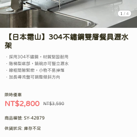
1
/
4
【日本霜山】304不鏽鋼雙層餐具瀝水
架
．採用304不鏽鋼，材質堅固耐用
．階梯型底部，鍋碗亦可豎立瀝水
．線框間隙緊密，小物不易掉落
．加長導流盤可調整傾斜方向
限時優惠
NT$2,800
NT$3,590
商品編號:
SY-42879
供貨狀況:
庫存不足