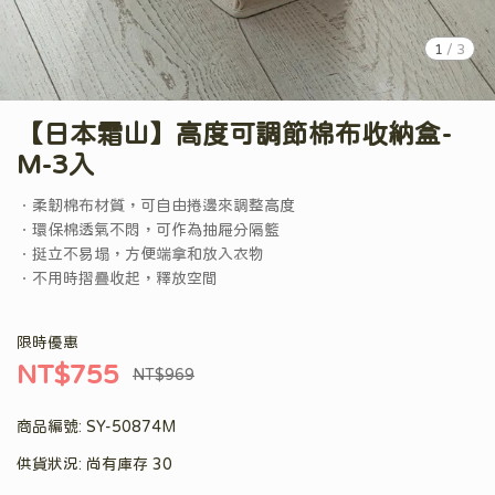
1
/
3
【日本霜山】高度可調節棉布收納盒-
M-3入
．柔韌棉布材質，可自由捲邊來調整高度
．環保棉透氣不悶，可作為抽屜分隔籃
．挺立不易塌，方便端拿和放入衣物
．不用時摺疊收起，釋放空間
限時優惠
NT$755
NT$969
商品編號:
SY-50874M
供貨狀況:
尚有庫存 30