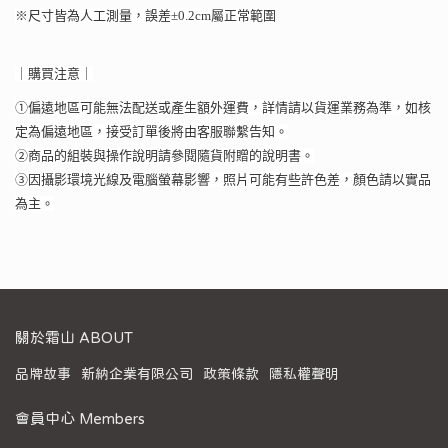
※尺寸皆為人工測量，誤差±0.2cm屬正常範圍
｜購買注意｜
①偏遠地區可能無法配送或產生額外運費，詳情請以貨運業務為準，如核
定為偏遠地區，接受訂單後將由客服聯繫告知。
②商品的組裝與操作說明請參閱隨貨附贈的說明書。
③因攝影環境光線及電腦螢幕影響，照片可能有些許色差，顏色請以實品
為主。
關於霜山 ABOUT
品牌故事
新納企業有限公司
政策條款
隱私權聲明
會員中心 Members