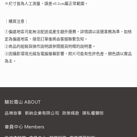
※尺寸皆為人工測量，誤差±0.2cm屬正常範圍。
｜購買注意｜
①偏遠地區可能無法配送或產生額外運費，詳情請以貨運業務為準，如核
定為偏遠地區，接受訂單後將由客服聯繫告知。
②商品的組裝與操作說明請參閱隨貨附贈的說明書。
③因攝影環境光線及電腦螢幕影響，照片可能有些許色差，顏色請以實品
為主。
關於霜山 ABOUT
品牌故事
新納企業有限公司
政策條款
隱私權聲明
會員中心 Members