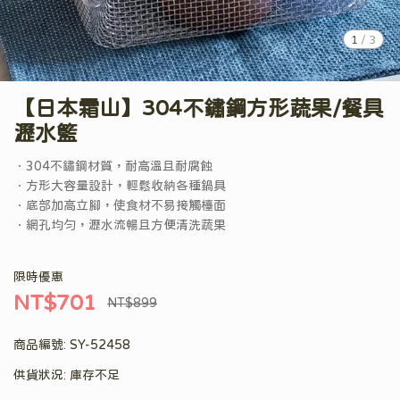
1
/
3
【日本霜山】304不鏽鋼方形蔬果/餐具
瀝水籃
．304不鏽鋼材質，耐高溫且耐腐蝕
．方形大容量設計，輕鬆收納各種鍋具
．底部加高立腳，使食材不易接觸檯面
．網孔均勻，瀝水流暢且方便清洗蔬果
限時優惠
NT$701
NT$899
商品編號:
SY-52458
供貨狀況:
庫存不足