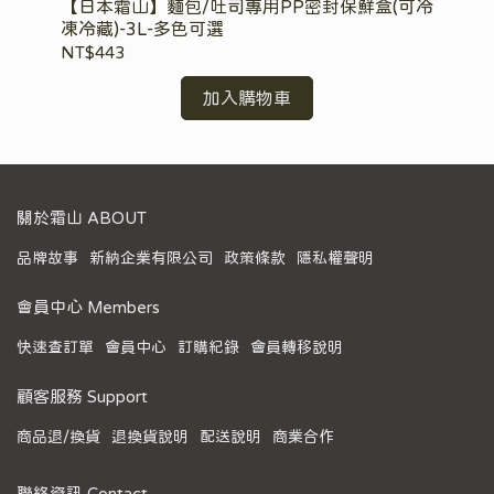
【日本霜山】麵包/吐司專用PP密封保鮮盒(可冷
【
凍冷藏)-3L-多色可選
入
NT$443
NT
加入購物車
關於霜山 ABOUT
品牌故事
新納企業有限公司
政策條款
隱私權聲明
會員中心 Members
快速查訂單
會員中心
訂購紀錄
會員轉移說明
顧客服務 Support
商品退/換貨
退換貨說明
配送說明
商業合作
聯絡資訊 Contact