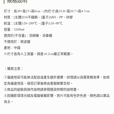
規格說明
尺寸：長38×寬25×高6cm、[內尺寸]長33.8×寬20.7×高4.7cm
材質：[主體]316不鏽鋼、[蓋子]ABS、PP、矽膠
耐溫：[主體]-20~280℃、[蓋子]-20~90℃
容量：3200ml
適用於(不含蓋)：洗碗機、消毒櫃
不適用於：微波爐
產地：中國
※尺寸皆為人工測量，誤差±0.2cm屬正常範圍。
｜購買注意｜
①偏遠地區可能無法配送或產生額外運費，詳情請以貨運業務為準，如核
定為偏遠地區，接受訂單後將由客服聯繫告知。
②商品的組裝與操作說明請參閱隨貨附贈的說明書。
③因攝影環境光線及電腦螢幕影響，照片可能有些許色差，顏色請以實品
為主。