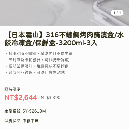
1
/
3
【日本霜山】316不鏽鋼烤肉醃漬盒/水
餃冷凍盒/保鮮盒-3200ml-3入
．採用316不鏽鋼，耐腐蝕且不易生鏽
．密封條及卡扣設計，可維持新鮮度
．頂部凹槽設計，堆疊擺放不易傾倒
．底部凹凸紋理，可防止食物沾黏
限時優惠
NT$2,644
NT$3,390
商品編號:
SY-52618M
供貨狀況:
庫存不足