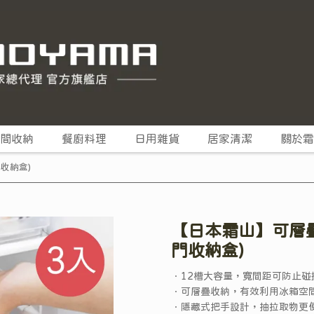
間收納
餐廚料理
日用雜貨
居家清潔
關於霜
收納盒)
【日本霜山】可層疊
門收納盒)
．12槽大容量，寬間距可防止碰
．可層疊收納，有效利用冰箱空
．隱藏式把手設計，抽拉取物更