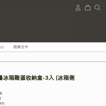
山
商業合作
冰箱雞蛋收納盒-3入 (冰箱側
撞
間
便利