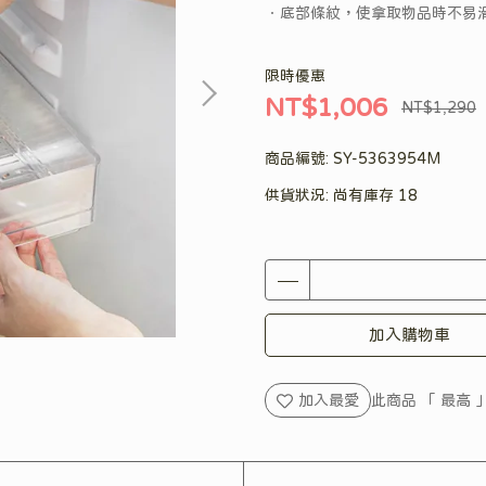
．底部條紋，使拿取物品時不易
限時優惠
NT$1,006
NT$1,290
商品編號:
SY-5363954M
供貨狀況:
尚有庫存 18
加入購物車
加入最愛
此商品 「 最高