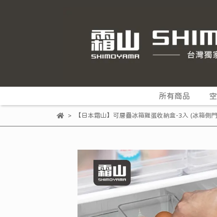
所有商品
空
【日本霜山】可層疊冰箱雞蛋收納盒-3入 (冰箱側門