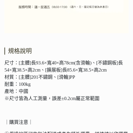
規格說明
尺寸：[主體]長93.6×寬40×高78cm(含滑輪)、[不鏽鋼板]長
54×寬38.5×高2cm、[擴展板]長85.6×寬38.5×高2cm
材質：[主體]201不鏽鋼、[滑輪]PP
耐重：100kg
產地：中國
※尺寸皆為人工測量，誤差±0.2cm屬正常範圍
｜購買注意｜