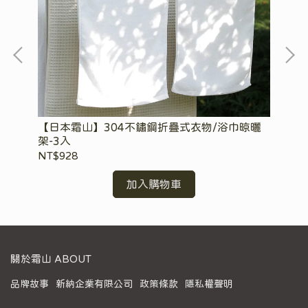
(附
【日本霜山】304不鏽鋼折疊式衣物/浴巾晾曬
【
架-3入
入
NT$928
NT
加入購物車
關於霜山 ABOUT
品牌故事
新納企業有限公司
政策條款
隱私權聲明