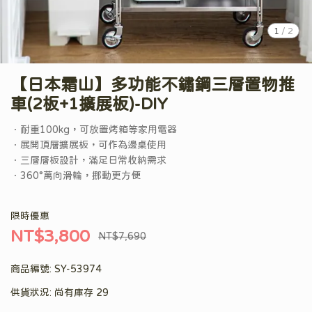
1
/
2
【日本霜山】多功能不鏽鋼三層置物推
車(2板+1擴展板)-DIY
．耐重100kg，可放置烤箱等家用電器
．展開頂層擴展板，可作為邊桌使用
．三層層板設計，滿足日常收納需求
．360°萬向滑輪，挪動更方便
限時優惠
NT$3,800
NT$7,690
商品編號:
SY-53974
供貨狀況:
尚有庫存 29