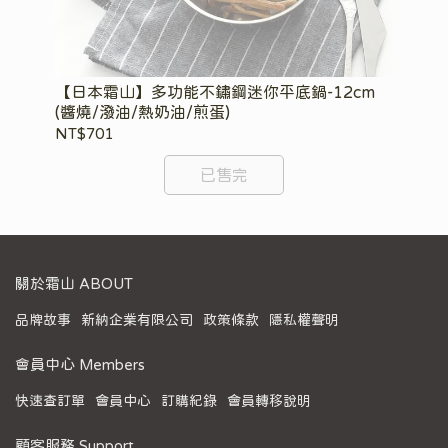
【日本霜山】多功能不鏽鋼迷你平底鍋-12cm
【
(醬燒/潑油/熱奶油/煎蛋)
用)
NT$701
NT
已售完
關於霜山 ABOUT
品牌故事
新納企業有限公司
政策條款
隱私權聲明
會員中心 Members
快速查訂單
會員中心
訂購紀錄
會員轉移說明
顧客服務 Support