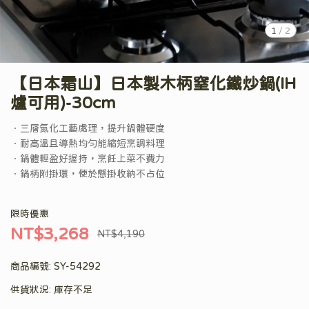
1
/
2
【日本霜山】日本製木柄窒化鐵炒鍋(IH
爐可用)-30cm
．三層氮化工藝處理，提升鍋體硬度
．耐高溫且導熱均勻能縮短烹調料理
．鍋體輕盈好握持，烹飪上菜不費力
．鍋柄附掛環，便於懸掛收納不占位
限時優惠
NT$3,268
NT$4,190
商品編號:
SY-54292
供貨狀況:
庫存不足