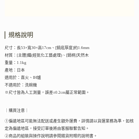
規格說明
尺寸：長53×寬30×高17cm、[鍋底厚度]約1.6mm
材質：[主體]鐵(經氮化工藝處理)、[鍋柄]天然木
重量：1.1kg
產地：日本
適用於：直火、IH爐
不適用於：洗碗機
※尺寸皆為人工測量，誤差±0.2cm屬正常範圍。
｜購買注意｜
①偏遠地區可能無法配送或產生額外運費，詳情請以貨運業務為準，如核
定為偏遠地區，接受訂單後將由客服聯繫告知。
②商品的組裝與操作說明請參閱隨貨附贈的說明書。