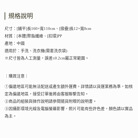
規格說明
尺寸：[鋪平]長160×寬110cm、[摺疊]長12×寬8cm
材質：[本體]聚脂纖維、[扣環]PP
產地：中國
適用於：手洗、洗衣機(需套洗衣袋)
※尺寸皆為人工測量，誤差±0.2cm屬正常範圍。
｜購買注意｜
①偏遠地區可能無法配送或產生額外運費，詳情請以貨運業務為準，如核
定為偏遠地區，接受訂單後將由客服聯繫告知。
②商品的組裝與操作說明請參閱隨貨附贈的說明書。
③因攝影環境光線及電腦螢幕影響，照片可能有些許色差，顏色請以實品
為主。