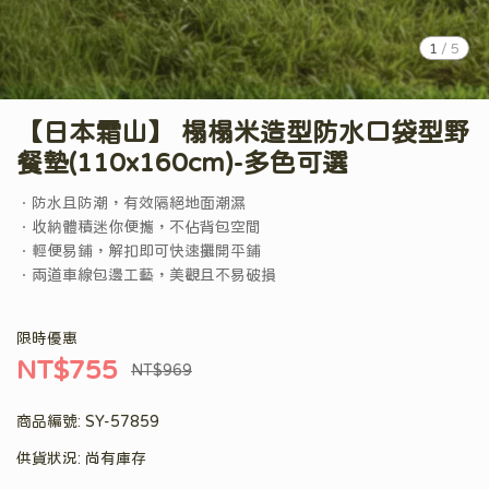
1
/
5
【日本霜山】 榻榻米造型防水口袋型野
餐墊(110x160cm)-多色可選
．防水且防潮，有效隔絕地面潮濕
．收納體積迷你便攜，不佔背包空間
．輕便易鋪，解扣即可快速攤開平鋪
．兩道車線包邊工藝，美觀且不易破損
限時優惠
NT$755
NT$969
商品編號:
SY-57859
供貨狀況:
尚有庫存