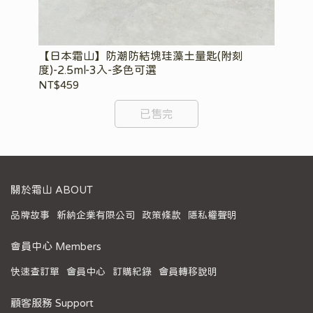
【日本霜山】防潮防結塊珪藻土量匙(附刻
【
度)-2.5ml-3入-多色可選
度)
NT$459
NT
已售完
關於霜山 ABOUT
品牌故事
新納企業有限公司
政策條款
隱私權聲明
會員中心 Members
快速查訂單
會員中心
訂購紀錄
會員轉移說明
顧客服務 Support