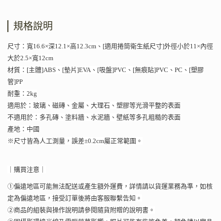
規格說明
尺寸：寬16.6×深12.1×高12.3cm、[適用捲筒衛生紙尺寸]外徑小於11×內徑
大於2.5×寬12cm
材質：[主體]ABS、[墊片]EVA、[吸盤]PVC、[無痕貼]PVC、PC、[塑膠
管]PP
耐重：2kg
適用於：玻璃、磁磚、金屬、大理石、塑膠等光滑平整的表面
不適用於：多孔磚、塗料牆、水泥牆、壁紙等多孔粗糙的表面
產地：中國
※尺寸皆為人工測量，誤差±0.2cm屬正常範圍。
｜購買注意｜
①偏遠地區可能無法配送或產生額外運費，詳情請以貨運業務為準，如核
定為偏遠地區，接受訂單後將由客服聯繫告知。
②商品的組裝與操作說明請參閱隨貨附贈的說明書。