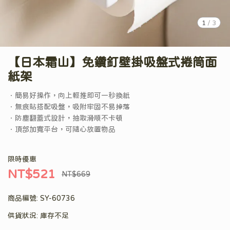
1
/
3
【日本霜山】免鑽釘壁掛吸盤式捲筒面
紙架
．簡易好操作，向上輕推即可一秒換紙
．無痕貼搭配吸盤，吸附牢固不易掉落
．防塵翻蓋式設計，抽取滑順不卡頓
．頂部加寬平台，可隨心放置物品
限時優惠
NT$521
NT$669
商品編號:
SY-60736
供貨狀況:
庫存不足