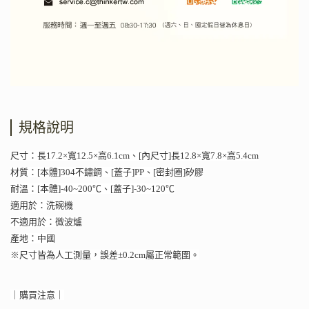
規格說明
尺寸：長17.2×寬12.5×高6.1cm、[內尺寸]長12.8×寬7.8×高5.4cm
材質：[本體]304不鏽鋼、[蓋子]PP、[密封圈]矽膠
耐溫：[本體]-40~200℃、[蓋子]-30~120℃
適用於：洗碗機
不適用於：微波爐
產地：中國
※尺寸皆為人工測量，誤差±0.2cm屬正常範圍。
｜購買注意｜