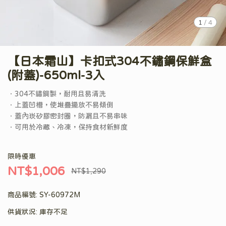
1
/
4
【日本霜山】卡扣式304不鏽鋼保鮮盒
(附蓋)-650ml-3入
．304不鏽鋼製，耐用且易清洗
．上蓋凹槽，使堆疊擺放不易傾倒
．蓋內崁矽膠密封圈，防漏且不易串味
．可用於冷藏、冷凍，保持食材新鮮度
限時優惠
NT$1,006
NT$1,290
商品編號:
SY-60972M
供貨狀況:
庫存不足