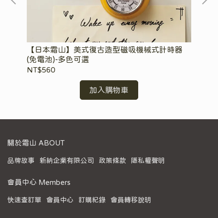
【日本霜山】美式復古造型磁吸機械式計時器
【
(免電池)-多色可選
味
NT$560
NT
加入購物車
關於霜山 ABOUT
品牌故事
新納企業有限公司
政策條款
隱私權聲明
會員中心 Members
快速查訂單
會員中心
訂購紀錄
會員轉移說明