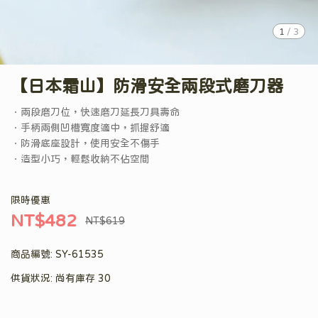
1
/
3
【日本霜山】防滑安全兩段式磨刀器
．兩段磨刀位，快速磨刀延長刀具壽命
．手柄兩側凹槽寬度適中，抓握舒適
．防滑底座設計，使用安全不傷手
．造型小巧，輕鬆收納不佔空間
限時優惠
NT$482
NT$619
商品編號:
SY-61535
供貨狀況:
尚有庫存 30