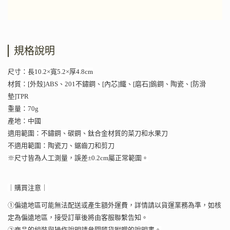
規格說明
尺寸：長10.2×寬5.2×厚4.8cm
材質：[外殼]ABS、201不鏽鋼、[內芯]鐵、[磨石]鎢鋼、陶瓷、[防滑
墊]TPR
重量：70g
產地：中國
適用範圍：不鏽鋼、碳鋼、鈦合金材質的菜刀和水果刀
不適用範圍：陶瓷刀、鋸齒刀和剪刀
※尺寸皆為人工測量，誤差±0.2cm屬正常範圍。
｜購買注意｜
①偏遠地區可能無法配送或產生額外運費，詳情請以貨運業務為準，如核
定為偏遠地區，接受訂單後將由客服聯繫告知。
②商品的組裝與操作說明請參閱隨貨附贈的說明書。