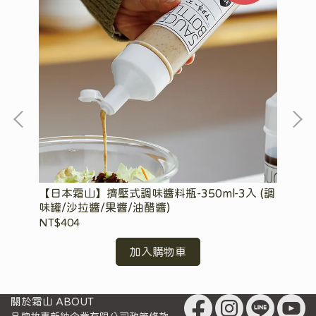
潔
【日本霜山】擠壓式調味醬料瓶-350ml-3入 (調
【
味罐/沙拉醬/果醬/油醋醬)
NT$404
NT
加入購物車
關於霜山 ABOUT