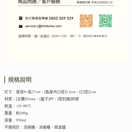
規格說明
尺寸：直徑8×高27cm、[瓶身內口徑]5.2cm、[口徑]2cm
材質：[主體]Tritan、[蓋子]PP、[密封圈]矽膠
耐溫：-10~96°C
重量：約200g
容量：950ml
不適用於：洗碗機、消毒櫃、微波爐