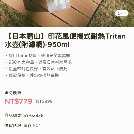
1
/
4
【日本霜山】印花風便攜式耐熱Tritan
水壺(附濾網)-950ml
．採用Tritan材質，使用安全無異味
．950ml大容量，滿足日常補水需求
．瓶蓋密封性良好，有效防止滴漏
．輕盈便攜，外出攜帶無負擔
限時優惠
NT$779
NT$999
商品編號:
SY-62938
供貨狀況:
庫存不足