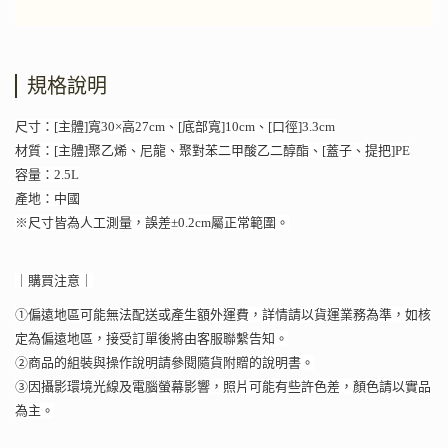
規格說明
尺寸：[主體]寬30×高27cm、[底部寬]10cm、[口徑]3.3cm
材質：[主體]聚乙烯、尼龍、聚對苯二甲酸乙二醇酯、[蓋子、提把]PE
容量：2.5L
產地：中國
※尺寸皆為人工測量，誤差±0.2cm屬正常範圍。
｜購買注意｜
①偏遠地區可能無法配送或產生額外運費，詳情請以貨運業務為準，如核
定為偏遠地區，接受訂單後將由客服聯繫告知。
②商品的組裝與操作說明請參閱隨貨附贈的說明書。
③因攝影環境光線及電腦螢幕影響，照片可能有些許色差，顏色請以實品
為主。