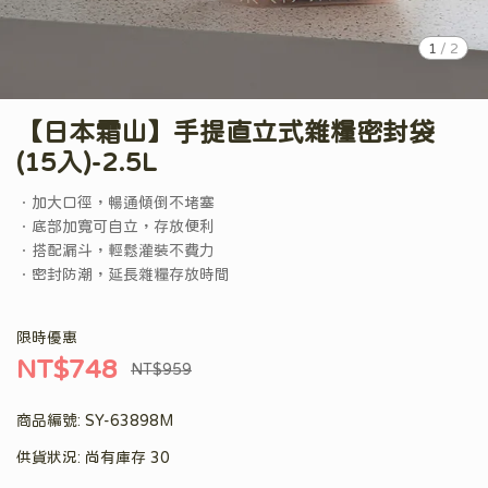
1
/
2
【日本霜山】手提直立式雜糧密封袋
(15入)-2.5L
．加大口徑，暢通傾倒不堵塞
．底部加寬可自立，存放便利
．搭配漏斗，輕鬆灌裝不費力
．密封防潮，延長雜糧存放時間
限時優惠
NT$748
NT$959
商品編號:
SY-63898M
供貨狀況:
尚有庫存 30