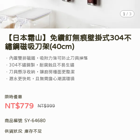
1
/
3
【日本霜山】免鑽釘無痕壁掛式304不
鏽鋼磁吸刀架(40cm)
．內置雙排磁鐵，吸附力強可防止刀具掉落
．304不鏽鋼製，耐腐蝕且不易生鏽
．刀具懸浮收納，讓廚房檯面更整潔
．瀝水更快乾，且無需擔心潮濕環境
限時優惠
NT$779
NT$999
商品編號:
SY-64680
供貨狀況:
庫存不足