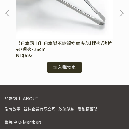
小
【日本霜山】日本製不鏽鋼撈麵夾/料理夾/沙拉
【
夾/餐夾-25cm
多
NT$592
NT
加入購物車
關於霜山 ABOUT
品牌故事
新納企業有限公司
政策條款
隱私權聲明
會員中心 Members