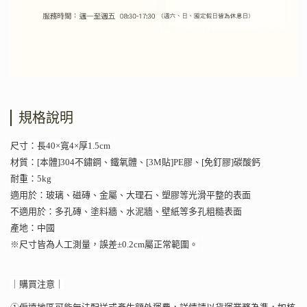
規格說明
尺寸：長40×寬4×厚1.5cm
材質：[本體]304不鏽鋼、鐵氧體、[3M貼]PE膠、[免釘膠]碳酸鈣
耐重：5kg
適用於：玻璃、磁磚、金屬、大理石、塑膠等光滑平整的表面
不適用於：多孔磚、塗料牆、水泥牆、壁紙等多孔粗糙表面
產地：中國
※尺寸皆為人工測量，誤差±0.2cm屬正常範圍。
｜購買注意｜