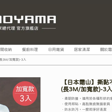
間收納
餐廚料理
日用雜貨
居家清潔
關於霜
M/加寬款)-3入
【日本霜山】撕黏
(長3M/加寬款)-3
．柔韌防撞，適用於各種形狀的
．使用即貼，高黏無痕無損家具
．防水防污，一擦即淨好清潔