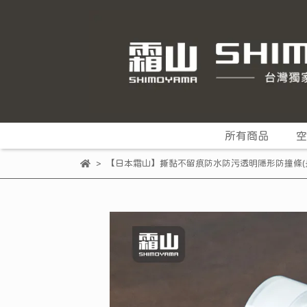
所有商品
空
【日本霜山】撕黏不留痕防水防污透明隱形防撞條(長3